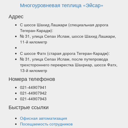
Многоуровневая теплица «Эйсар»
Адрес
С шоссе Шахид Лашкари (специальная дорога
Тегеран-Карадж):
№ 31, улица Сепах Ислам, шоссе Шахид Лашкари,
11-й километр
С шоссе Фатх (старая дорога Тегеран-Карадж):
№ 31, улица Сепах Ислам, после путепровода
трехстороннего перекрестка Шахриар, шоссе Фатх,
13-й километр
Номера телефонов
021-44907941
021-44907942
021-44907943
Быстрые ссылки
Офисная автоматизация
Посещаемость сотрудников