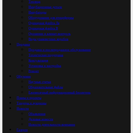
Теплица
Инкубационные детали
Инкубаторы
Оборудование для птицефермы
Одинарная флейта Ля
Одинарная флейта B
Орошение и климат-контроль
Виды упаковочных коробок
Продажи
Продажи и послепродажное обслуживание
Техническая поддержка
Консультация
Установка и настройка
Ремонт
Обучение
Научные статьи
Образовательные файлы
Ежемесячный информационный бюллетень
Планы и проекты
Тендеры и аукционы
Новости
Объявления
Деловые новости
Новости деятельности компании
Галерея