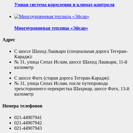
Умная система кормления и климат-контроля
Многоуровневая теплица «Эйсар»
Адрес
С шоссе Шахид Лашкари (специальная дорога Тегеран-
Карадж):
№ 31, улица Сепах Ислам, шоссе Шахид Лашкари, 11-й
километр
С шоссе Фатх (старая дорога Тегеран-Карадж):
№ 31, улица Сепах Ислам, после путепровода
трехстороннего перекрестка Шахриар, шоссе Фатх, 13-й
километр
Номера телефонов
021-44907941
021-44907942
021-44907943