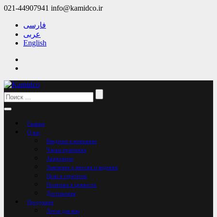
021-44907941
info@kamidco.ir
فارسی
عربی
English
Главная
О нас
Введение в компанию
Члены правления
Акционеры
Заявление о миссии и видении
Цели и стратегия
Политика и ценности
Достижения
Продукция
Лоток для яиц