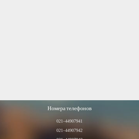
Номера телефонов
021-44907941
021-44907942