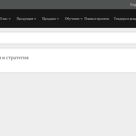
Eng
О нас
Продукция
Продажи
Обучение
Планы и проекты
Тендеры и аук
 и стратегия