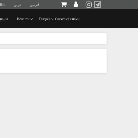
فارسی
عربی
lish
ционы
Новости
Галерея
Связаться с нами