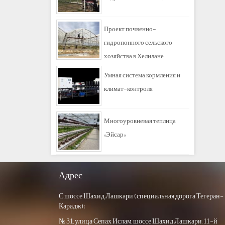
Проект почвенно-
гидропонного сельского
хозяйства в Хелилане
Умная система кормления и
климат-контроля
Многоуровневая теплица
«Эйсар»
Адрес
С шоссе Шахид Лашкари (специальная дорога Тегеран-
Карадж):
№ 31, улица Сепах Ислам, шоссе Шахид Лашкари, 11-й