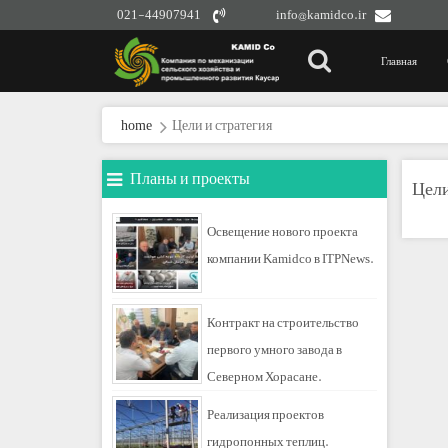
021-44907941
info@kamidco.ir
Главная
home
Цели и стратегия
Планы и проекты
Цели
Освещение нового проекта
компании Kamidco в ITPNews.
Контракт на строительство
первого умного завода в
Северном Хорасане.
Реализация проектов
гидропонных теплиц.