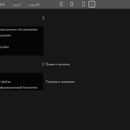
فارسی
عربی
lish
епродажное обслуживание
ддержка
тройка
Планы и проекты
е файлы
Тендеры и аукционы
нформационный бюллетень