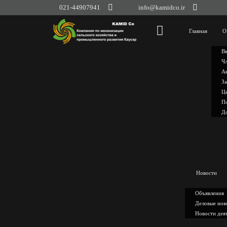
021-44907941
info@kamidco.ir
Главная
О
Вв
Чл
А
За
Це
По
Д
Новости
Объявления
Деловые нов
Новости дея