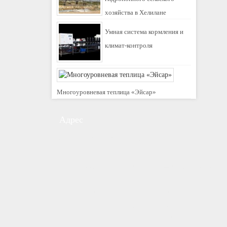
хозяйства в Хелилане
Умная система кормления и
климат-контроля
Многоуровневая теплица «Эйсар»
Адрес
С шоссе Шахид Лашкари (специальная дорога Тегера
Карадж):
№ 31, улица Сепах Ислам, шоссе Шахид Лашкари, 11
километр
С шоссе Фатх (старая дорога Тегеран-Карадж):
№ 31, улица Сепах Ислам, после путепровода
трехстороннего перекрестка Шахриар, шоссе Фатх, 13
километр