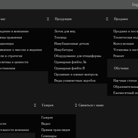
Eng
 нас
Продукция
Продажи
едение в компанию
Лоток для яиц
Продажи и посл
ены правления
Теплица
Техническая по
кционеры
Инкубационные детали
Консультация
явление о миссии и видении
Инкубаторы
Установка и нас
ли и стратегия
Оборудование для птицефермы
Ремонт
литика и ценности
Одинарная флейта Ля
остижения
Одинарная флейта B
Обучение
Орошение и климат-контроль
Виды упаковочных коробок
Научные статьи
Образовательны
Ежемесячный и
Галерея
Связаться с нами
Галерея
ости
Видео
тельности компании
Прямая трансляция
Семинары