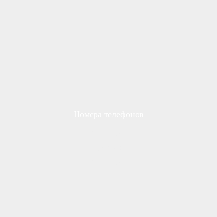
Номера телефонов
н-
021-44907941
021-44907942
-й
021-44907943
-й